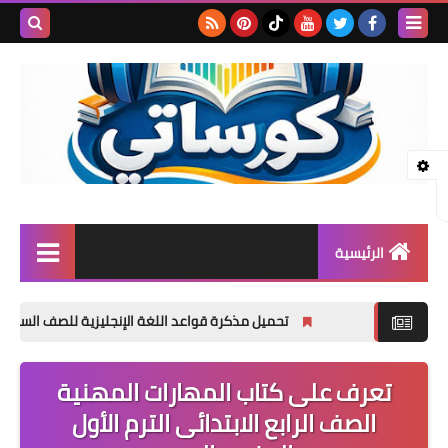
بحث هذه
المدونة
الإلكتروني
الرئيسية
المرحلة الابتدائية
تحميل مذكرة قواعد اللغة الإنجليزية للصف السادس الابتدائي 2027 PDF مجانًا | شرح وتدريبات Grammar
المرحلة الإعدادية
تعرف على كتاب المهارات المهنية
المرحلة الثانوية
الصف الرابع الابتدائى الترم الأول
تأسيس حضانة