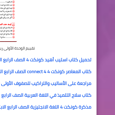
تقييم الوحدة الأولى ريا
تحميل كتاب استيب أهيد كونكت 4 الصف الرابع الابتدائي الترم الأول step ahead connect 4 primary 4 term 1
كتاب المعاصر كونكت 4 connect 4 الصف الرابع الابتدائي الترم الاول المنهج الجديد elmoasser 4 primary 4
مراجعة على الأساليب والتراكيب للصفوف الأولى قب
كتاب سلاح التلميذ في اللغة العربية الصف الرابع الا
مذكرة كونكت 4 اللغة الانجليزية الصف الرابع الابتدائى الترم الاول المنهج الجديد my friend connect 4