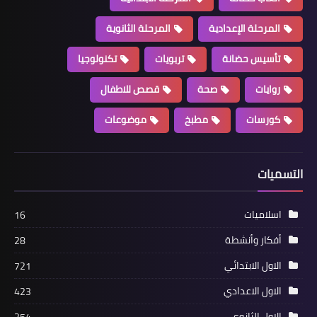
المرحلة الإعدادية
المرحلة الثانوية
تأسيس حضانة
تربويات
تكنولوجيا
روايات
صحة
قصص للاطفال
كورسات
مطبخ
موضوعات
التسميات
اسلاميات
16
أفكار وأنشطة
28
الاول الابتدائي
721
الاول الاعدادي
423
الاول الثانوي
254