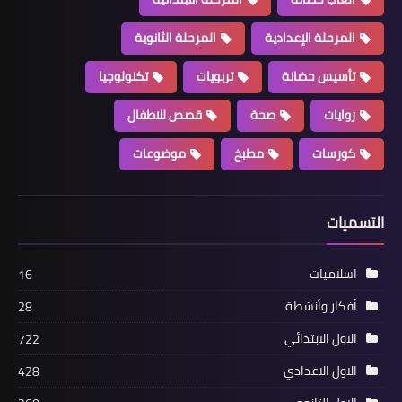
المرحلة الإعدادية
المرحلة الثانوية
تأسيس حضانة
تربويات
تكنولوجيا
روايات
صحة
قصص للاطفال
كورسات
مطبخ
موضوعات
التسميات
اسلاميات
16
أفكار وأنشطة
28
الاول الابتدائي
722
الاول الاعدادي
428