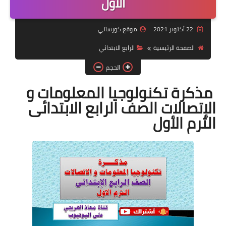
الأول
موضوعات
22 أكتوبر 2021
موقع كورساتي
تربويات
الصفحة الرئيسية
الرابع الابتدائي
تكنولوجيا
الحجم
قصص للأطفال
مذكرة تكنولوجيا المعلومات و
الإتصالات الصف الرابع الابتدائى
روايات
الترم الأول
صحة