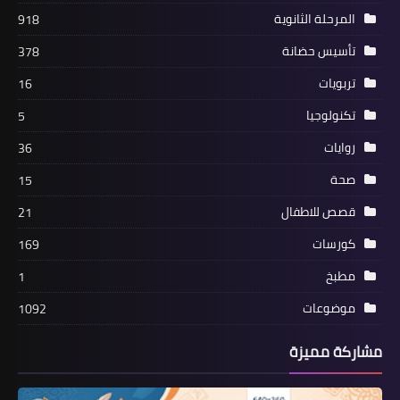
المرحلة الثانوية
918
تأسيس حضانة
378
تربويات
16
تكنولوجيا
5
روايات
36
صحة
15
قصص للاطفال
21
كورسات
169
مطبخ
1
موضوعات
1092
مشاركة مميزة