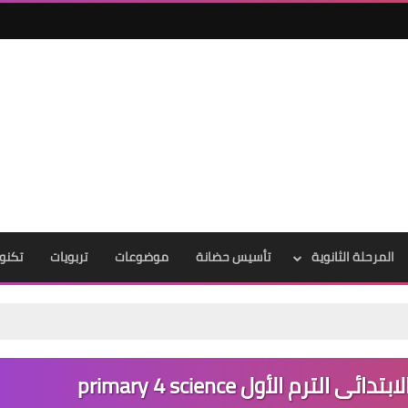
المرحلة الثانوية
تأسيس حضانة
موضوعات
تربويات
تكنول
رم الأول primary 4 science