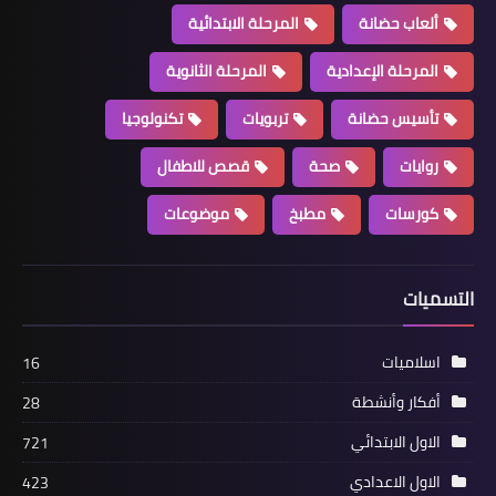
ألعاب حضانة
المرحلة الابتدائية
المرحلة الإعدادية
المرحلة الثانوية
تأسيس حضانة
تربويات
تكنولوجيا
روايات
صحة
قصص للاطفال
كورسات
مطبخ
موضوعات
التسميات
اسلاميات
16
أفكار وأنشطة
28
الاول الابتدائي
721
الاول الاعدادي
423