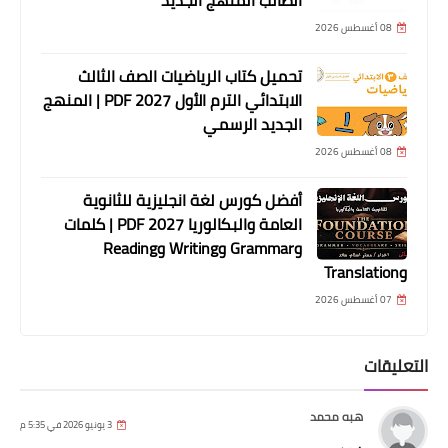
الطالب المنهج الجديد
08 أغسطس 2026
تحميل كتاب الرياضيات الصف الثالث
الابتدائي الترم الأول 2027 PDF | المنهج
الجديد الرسمي
08 أغسطس 2026
أفضل كورس لغة انجليزية للثانوية
العامة والبكالوريا 2027 PDF | كلمات
وGrammar وWriting وReading
وTranslation
07 أغسطس 2026
التعليقات
هبه محمد
3 يونيو 2026 في 5:35 م