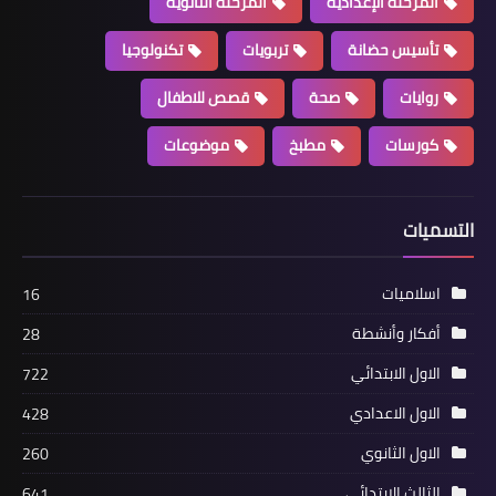
المرحلة الإعدادية
المرحلة الثانوية
تأسيس حضانة
تربويات
تكنولوجيا
روايات
صحة
قصص للاطفال
كورسات
مطبخ
موضوعات
التسميات
اسلاميات
16
أفكار وأنشطة
28
الاول الابتدائي
722
الاول الاعدادي
428
الاول الثانوي
260
الثالث الابتدائي
641