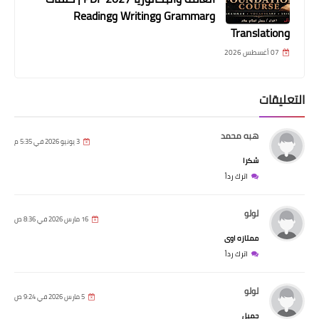
وGrammar وWriting وReading
وTranslation
07 أغسطس 2026
التعليقات
هبه محمد
3 يونيو 2026 في 5:35 م
شكرا
اترك رداً
لولو
16 مارس 2026 في 8:36 ص
ممتازه اوى
اترك رداً
لولو
5 مارس 2026 في 9:24 ص
جميل