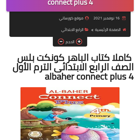
connect plus 4
موضوعات
16 نوفمبر 2021
موقع كورساتي
تربويات
الصفحة الرئيسية
الرابع الابتدائي
تكنولوجيا
الحجم
قصص للأطفال
كاملا كتاب الباهر كونكت بلس
الصف الرابع الابتدائى الترم الأول
روايات
albaher connect plus 4
صحة