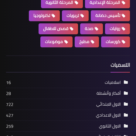
المرحلة الإعدادية
المرحلة الثانوية
تأسيس حضانة
تربويات
تكنولوجيا
روايات
صحة
قصص للاطفال
كورسات
مطبخ
موضوعات
التسميات
اسلاميات
16
أفكار وأنشطة
28
الاول الابتدائي
722
الاول الاعدادي
427
الاول الثانوي
259