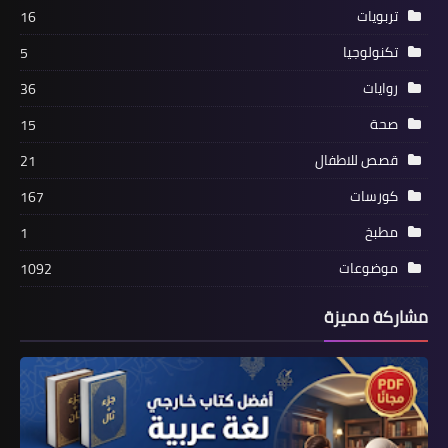
تربويات
16
تكنولوجيا
5
روايات
36
صحة
15
قصص للاطفال
21
كورسات
167
مطبخ
1
موضوعات
1092
مشاركة مميزة