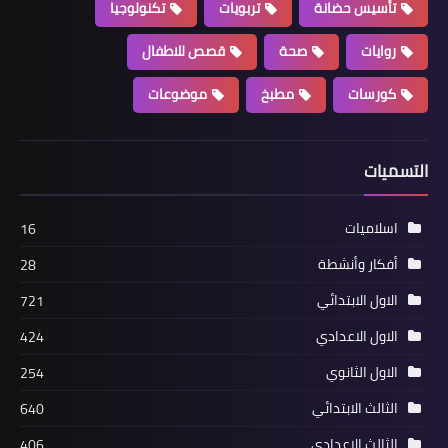
تأسيس حضانة
تربويات
تكنولوجيا
روايات
صحة
قصص للاطفال
كورسات
مطبخ
موضوعات
التسميات
اسلاميات
16
أفكار وأنشطة
28
الاول الابتدائي
721
الاول الاعدادي
424
الاول الثانوي
254
الثالث الابتدائي
640
الثالث الاعدادي
406