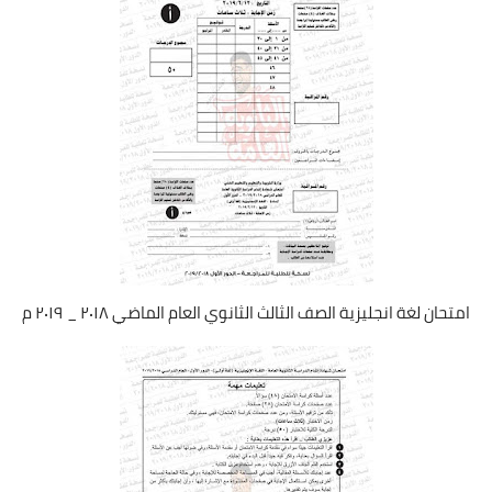
امتحان لغة انجليزية الصف الثالث الثانوي العام الماضي ٢٠١٨ _ ٢٠١٩ م