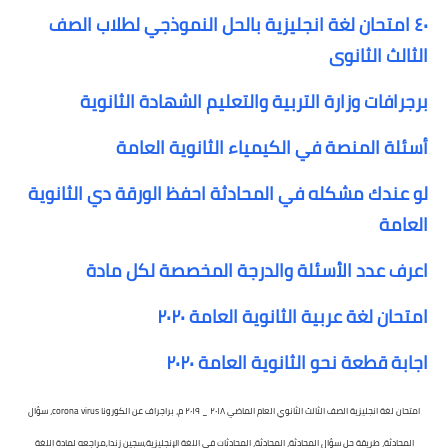
٤٠ امتحان لغة انجليزية بالحل النموذجي لطلاب الصف
الثالث الثانوى
برجرافات وزارة التربية والتعليم الشهادة الثانوية
أسئلة المنصة في الكيمياء الثانوية العامة
لو عندك مشكله في المحادثة احفظ الورقة دي الثانوية
العامة
اعرف عدد الأسئلة والدرجة المخصصة لكل مادة
امتحان لغة عربية الثانوية العامة ٢٠٢٠
اجابة قطعة نحو الثانوية العامة ٢٠٢٠
امتحان لغة انجليزية الصف الثالث الثانوي العام الماضي ٢٠١٨ _ ٢٠١٩ م، براجراف عن الكورونا corona virus، سؤال
المحادثة، طريقة حل سؤال المحادثة، المحادثة، المحادثات في اللغة الإنجليزية,سجين زندا,مراجعه لمادة اللغة