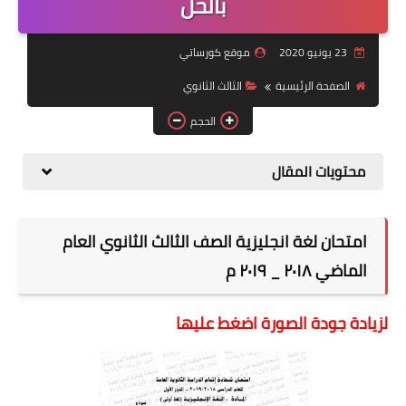
بالحل
موضوعات
23 يونيو 2020
موقع كورساتي
تربويات
الصفحة الرئيسية
الثالث الثانوي
تكنولوجيا
الحجم
قصص للأطفال
محتويات المقال
روايات
صحة
امتحان لغة انجليزية الصف الثالث الثانوي العام
الماضي ٢٠١٨ _ ٢٠١٩ م
لزيادة جودة الصورة اضغط عليها