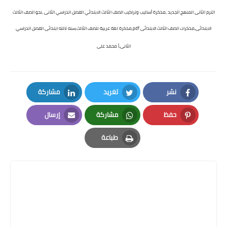
الترم الثانى المنهج الجديد ,مذكرة أساليب وتراكيب الصف الثالث الابتدائي الفصل الدراسي الثانى ,نحو الصف الثالث
الابتدائى,مذكرات الصف الثالث الابتدائى pdf,مذكرة لغة عربية للصف الثالث,سنه تالته ابتدائى الفصل الدراسي
الثانى,أ محمد على
نشر
تغريد
مشاركة
LinkedIn
Twitter
Facebook
حفظ
مشاركة
إرسال
Email
Whatsapp
Pinterest
طباعة
Print