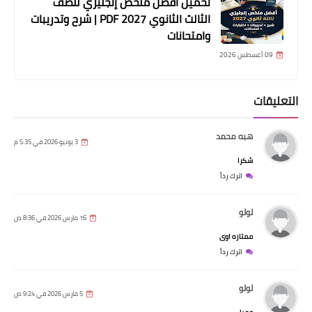
تحميل أفضل ملخص إنجليزي للصف
الثالث الثانوي 2027 PDF | شرح وتدريبات
وامتحانات
09 أغسطس 2026
التعليقات
هبه محمد
3 يونيو 2026 في 5:35 م
شكرا
اترك رداً
لولو
16 مارس 2026 في 8:36 ص
ممتازه اوى
اترك رداً
لولو
5 مارس 2026 في 9:24 ص