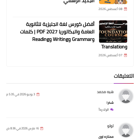
الجديد الرسمي
08 أغسطس 2026
أفضل كورس لغة انجليزية للثانوية
العامة والبكالوريا 2027 PDF | كلمات
وGrammar وWriting وReading
وTranslation
07 أغسطس 2026
التعليقات
هبه محمد
3 يونيو 2026 في 5:35 م
شكرا
اترك رداً
لولو
16 مارس 2026 في 8:36 ص
ممتازه اوى