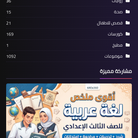
روايات
36
صحة
15
قصص للاطفال
21
كورسات
169
مطبخ
1
موضوعات
1092
مشاركة مميزة